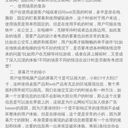
互联网产品的用户体验和传统互联网产品有什么区别呢?
一、使用场景的复杂
用户在使用桌面客户端或者访问web页面的时候，多半是坐在电
脑前，固定的盯着屏幕和使用键鼠操作，这个时候对于用户来说，
使用场景是简单而固定的。但是在使用手机的时候，用户可能在地
铁中，在公交上，在电梯中，无聊等待时或者边走路边用。如此复
杂的场景，需要产品的设计者考虑的要素也自然非常的复杂。
比如在公交车上拥挤和摇晃时，用户如果才能顺畅的单手操作?比如
在地铁或者电梯的信号不好的情况下，是否要考虑各种网络情况带
来的问题?比如用户在无聊等待玩游戏，或者在床上睡前时，又变成
了深入沉浸的体验?不同的场景不同的情况在设计时是否都有考虑清
楚?
二、屏幕尺寸的缩小
用户使用电脑产品的屏幕尺寸是可以很大的，小则13寸大到27
寸，这样使得桌面产品和web产品有充足的区域展现信息，整个界
面利用率就可以很高。我们在做交互设计的时候会有一种方法，如
果一个次要信息的出现不会影响大部分用户的时候，那么这个次要
信息是可以放在界面上的，这就是为什么网站可以加入很多广告
banner的原因，因为只要保持到一个度不影响正常的使用就不会破
坏整体的用户体验。但是在移动端，这个度是非常的小的，因为屏
幕尺寸的限制，本身需要你展现的必要信息都需要有一个合理的规
划和抉择，次要的信息再一出来肯定破坏体验。将前2条结合你会