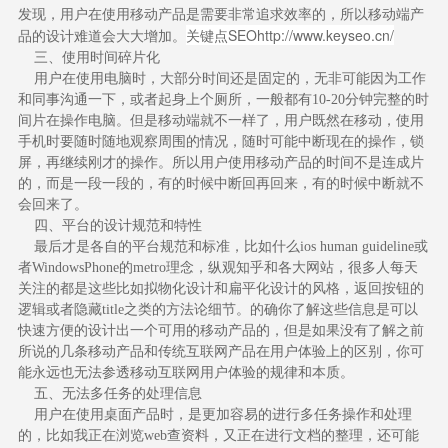
发现，用户在使用移动产品是需要非常追求效率的，所以移动端产
关键点SEO
http://www.keyseo.cn/
品的设计难道会大大增加。
三、使用时间碎片化
用户在使用电脑时，大部分时间还是固定的，无非可能因为工作
和同事沟通一下，或者起身上个厕所，一般都有10-20分钟完整的时
间片在操作电脑。但是移动端就不一样了，用户既然在移动，使用
手机时要随时随地观察周围的情况，随时可能中断现在的操作，锁
屏，再继续刚才的操作。所以用户使用移动产品的时间不是连成片
的，而是一段一段的，有的时候中断回再回来，有的时候中断就不
会回来了。
四、平台的设计规范和特性
最后才是各自的平台规范和标准，比如什么ios human guideline或
者WindowsPhone的metro理念，纵观知乎和各大网站，很多人每天
关注的都是这些比如拟物化设计和扁平化设计的风格，返回按钮的
逻辑或者隐藏title之类的方法论细节。的确你了解这些信息是可以
快速方便的设计出一个可用的移动产品的，但是如果没有了解之前
所说的几条移动产品和传统互联网产品在用户体验上的区别，你可
能永远也无法参透移动互联网用户体验的规律和本质。
五、无法多任务的处理信息
用户在使用桌面产品时，是更加容易的进行多任务操作和处理
的，比如我正在浏览web查资料，又正在进行文档的整理，还可能