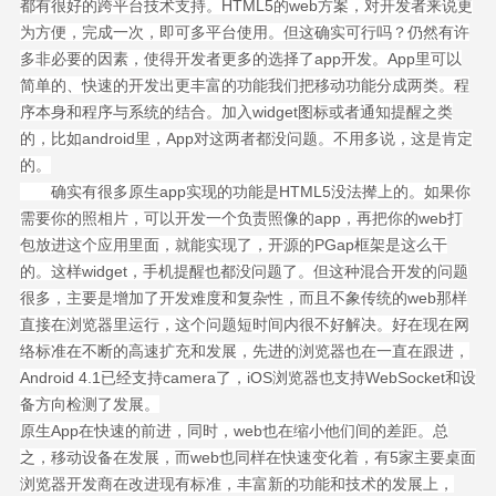
都有很好的跨平台技术支持。HTML5的web方案，对开发者来说更
为方便，完成一次，即可多平台使用。但这确实可行吗？仍然有许
多非必要的因素，使得开发者更多的选择了app开发。App里可以
简单的、快速的开发出更丰富的功能我们把移动功能分成两类。程
序本身和程序与系统的结合。加入widget图标或者通知提醒之类
的，比如android里，App对这两者都没问题。不用多说，这是肯定
的。
确实有很多原生app实现的功能是HTML5没法撵上的。如果你
需要你的照相片，可以开发一个负责照像的app，再把你的web打
包放进这个应用里面，就能实现了，开源的PGap框架是这么干
的。这样widget，手机提醒也都没问题了。但这种混合开发的问题
很多，主要是增加了开发难度和复杂性，而且不象传统的web那样
直接在浏览器里运行，这个问题短时间内很不好解决。好在现在网
络标准在不断的高速扩充和发展，先进的浏览器也在一直在跟进，
Android 4.1已经支持camera了，iOS浏览器也支持WebSocket和设
备方向检测了发展。
原生App在快速的前进，同时，web也在缩小他们间的差距。总
之，移动设备在发展，而web也同样在快速变化着，有5家主要桌面
浏览器开发商在改进现有标准，丰富新的功能和技术的发展上，