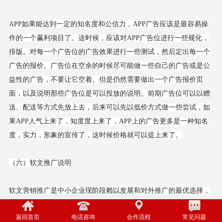
APP如果能达到一定的知名度和公信力，APP广告应该是最容易操
作的一个赢利项目了。这时候，应该对APP广告位进行一些规化，
排版。对每一个广告位的广告效果进行一些测试，然后定出每一个
广告的报价。广告位在空余的时候尽可能做一些自己的广告或是公
益性的广告，不要让它空着。但是仍然需要做出一个广告报价页
面，以及说明那些广告位是可以投放的说明。前期广告位可以以赠
送、配送等方式先放上去，后来可以先以低价方式做一些尝试，如
果APP人气上来了，知度度上来了，APP上的广告更多是一种知名
度，实力，形象的宣传了，这时候价格就可以提上来了。
（六）软文推广说明
软文营销推广是中小企业现阶段赖以发展和对外推广的最优选择，
通过软文推广能够带动企业销量的快速增长。通过软文营销推广创
返回首页
电话咨询
合作流程
常见问题
建的是企业品牌价值，这样带来的客户比一般推广方式更有黏性，