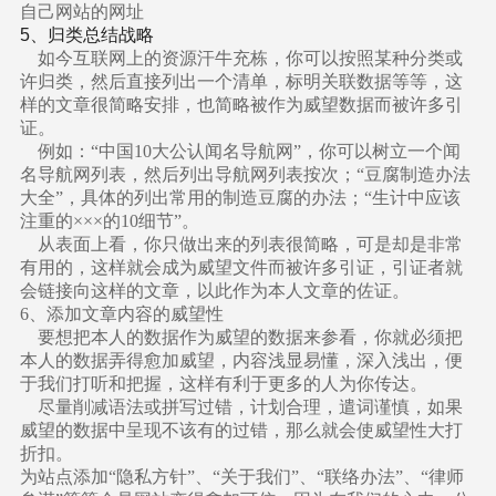
自己网站的网址
5
、归类总结战略
如今互联网上的资源汗牛充栋，你可以按照某种分类或
许归类，然后直接列出一个清单，标明关联数据等等，这
样的文章很简略安排，也简略被作为威望数据而被许多引
证。
例如：“中国10大公认闻名导航网”，你可以树立一个闻
名导航网列表，然后列出导航网列表按次；“豆腐制造办法
大全”，具体的列出常用的制造豆腐的办法；“生计中应该
注重的×××的10细节”。
从表面上看，你只做出来的列表很简略，可是却是非常
有用的，这样就会成为威望文件而被许多引证，引证者就
会链接向这样的文章，以此作为本人文章的佐证。
6、添加文章内容的威望性
要想把本人的数据作为威望的数据来参看，你就必须把
本人的数据弄得愈加威望，内容浅显易懂，深入浅出，便
于我们打听和把握，这样有利于更多的人为你传达。
尽量削减语法或拼写过错，计划合理，遣词谨慎，如果
威望的数据中呈现不该有的过错，那么就会使威望性大打
折扣。
为站点添加“隐私方针”、“关于我们”、“联络办法”、“律师