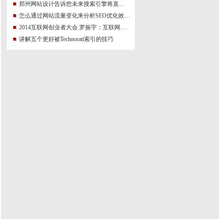
郑州网站设计告诉您未来搜索引擎将直接显示用
怎么通过网站流量变化来分析SEO优化效果进而继续优化？
2014互联网创业者大会 罗振宇：互联网世界，自由
讲解五个更好被Technorati索引的技巧