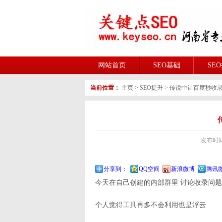
网站首页
SEO基础
SE
当前位置：
主页
>
SEO提升
>
传说中让百度秒收
发布时间:2
分享到：
QQ空间
新浪微博
腾讯
今天在自己创建的内部群里 讨论收录问
个人觉得工具再多不会利用也是浮云