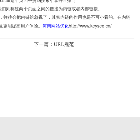
term/145.html这个页面中提到搜索引擎并且指向
124.html，那么我们则称这两个页面之间的链接为内链或者内部链接。
建设，往往会把内链给忽视了，其实内链的作用也是不可小看的。在内链
河南网站优化
http://www.keyseo.cn/
且更能提高用户体验。
下一篇：
URL规范