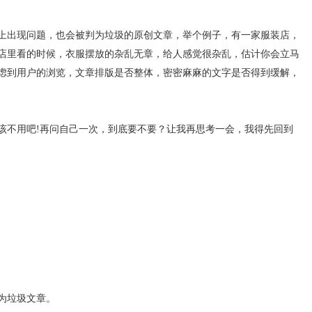
上出现问题，也会被判为垃圾的原创文章，举个例子，有一家服装店，
店里看的时候，衣服摆放的杂乱无章，给人感觉很杂乱，估计你会立马
虑到用户的浏览，文章排版是否整体，密密麻麻的文字是否得到缓解，
该不用吧!再问自己一次，到底要不要？让我再思考一会，我得先回到
为垃圾文章。