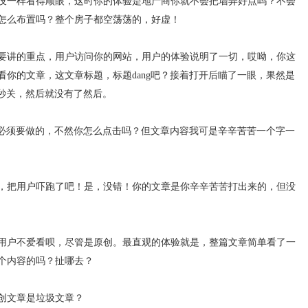
没一样看得顺眼，这时你的体验是地产商你就不会把墙弄好点吗？不会
怎么布置吗？整个房子都空荡荡的，好虚！
要讲的重点，用户访问你的网站，用户的体验说明了一切，哎呦，你这
你的文章，这文章标题，标题dang吧？接着打开后瞄了一眼，果然是
，秒关，然后就没有了然后。
是必须要做的，不然你怎么点击吗？但文章内容我可是辛辛苦苦一个字一
，把用户吓跑了吧！是，没错！你的文章是你辛辛苦苦打出来的，但没
用户不爱看呗，尽管是原创。最直观的体验就是，整篇文章简单看了一
个内容的吗？扯哪去？
创文章是垃圾文章？