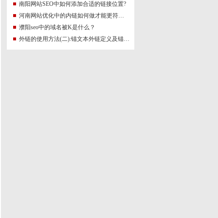
南阳网站SEO中如何添加合适的链接位置?
河南网站优化中的内链如何做才能更符合SEO规则？
濮阳seo中的域名被K是什么？
外链的使用方法(二):锚文本外链定义及锚文本外链怎么做？