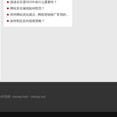
描述在百度SEO中有什么重要性？
网站安全漏洞如何防范？
郑州网站优化观点 - 网络营销推广常用的十三种
？
如何制定反向链接策略？
合作流程
-
sitemap.html
-
sitemap.xml