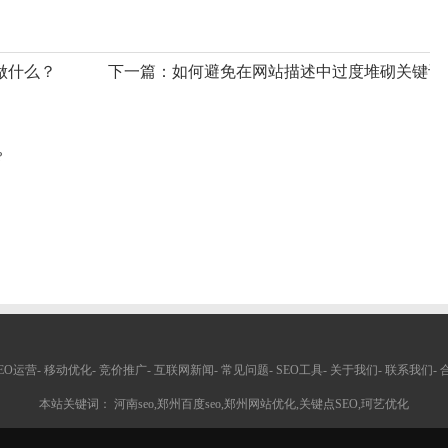
要做什么？
下一篇：
如何避免在网站描述中过度堆砌关键词
?
EO运营
-
移动优化
-
竞价推广
-
互联网新闻
-
常见问题
-
SEO工具
-
关于我们
-
联系我们
-
本站关键词： 河南seo,郑州百度seo,郑州网站优化,关键点SEO,珂艺优化