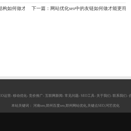
结构如何做才能更符合SEO规则？
下一篇：
网站优化seo中的友链如何做才能更符合
EO运营
-
移动优化
-
竞价推广
-
互联网新闻
-
常见问题
-
SEO工具
-
关于我们
-
联系我们
-
本站关键词： 河南seo,郑州百度seo,郑州网站优化,关键点SEO,珂艺优化