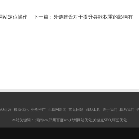
的网站定位操作时，我们应该注意哪些方面呢？
下一篇：
外链建设对于提升谷歌权重的影响有多
EO运营
-
移动优化
-
竞价推广
-
互联网新闻
-
常见问题
-
SEO工具
-
关于我们
-
联系我们
-
本站关键词： 河南seo,郑州百度seo,郑州网站优化,关键点SEO,珂艺优化