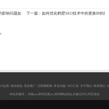
的影响问题如何处理?
下一篇：
如何优化鹤壁SEO技术中的更换IP的
？
EO运营
-
移动优化
-
竞价推广
-
互联网新闻
-
常见问题
-
SEO工具
-
关于我们
-
联系我们
-
本站关键词： 河南seo,郑州百度seo,郑州网站优化,关键点SEO,珂艺优化