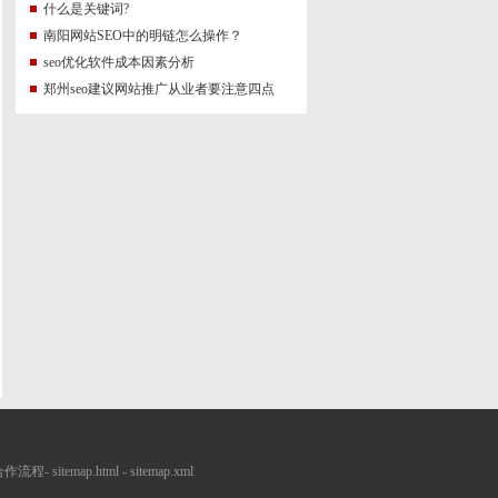
什么是关键词?
南阳网站SEO中的明链怎么操作？
seo优化软件成本因素分析
郑州seo建议网站推广从业者要注意四点
撤退
合作流程
-
sitemap.html
-
sitemap.xml