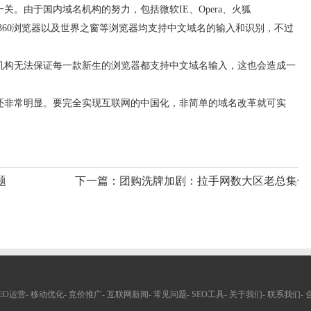
由于国内域名机构的努力，包括微软IE、Opera、火狐
xthon）、360浏览器以及世界之窗等浏览器均支持中文域名的输入和识别，不过
构无法保证每一款新生的浏览器都支持中文域名输入，这也会造成一
非常明显。要完全实现互联网的中国化，非简单的域名改革就可实
题
下一篇：
团购洗牌加剧：拉手网数大区老总集体
EO运营
-
移动优化
-
竞价推广
-
互联网新闻
-
常见问题
-
SEO工具
-
关于我们
-
联系我们
-