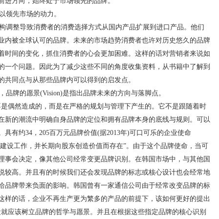
前进方向，始终处于市场领先的品牌。
以领先市场的动力。
构调整导致消费者的消费选择方式从国内产品扩展到进口产品。他们
业内被全球认可的品牌。未来的市场趋势消费者也许对历史悠久的品牌
着时间的变化，抓住消费者的心会更加困难。这样的话对营销者来说如
的一个问题。因此为了减少这些不同的角度收集资料，从书籍中了解到
的共同点与从那些品牌内可以得到的启发点。
牌的愿景(Vision)是指出品牌未来的方向与落脚点。
是偶然造成的，而是在严格的规划与管理下产生的。它不是跟随着时
在新的潮流中明确自身品牌的定位和拥有品牌本身的底线与规则。可以
有约34，205百万元品牌价值(据2013年)可口可乐的企业使命
乐的品牌建设工作，并长期向股东创造价值而存在”。由于这个品牌使命，当可
理事会决定，像其他公司经常变更品牌识别。在韩国市场中，与其他国
说较高。并且有的时候我们还会发现品牌的标志或核心设计也会经常地
给品牌带来负面的影响。韩国曾有一家通信公司由于经常改变品牌的标
这样的话，企业不再生产更为繁多的产品的前提下，该如何更好的提出
段就应该树立品牌的哲学与愿景。并且在根据这些指定品牌的核心识别