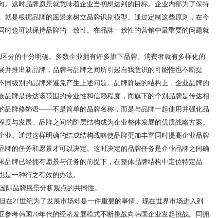
向。这时品牌愿景就意味着企业当初想达到的目标。企业内部为了保持
。就是根据品牌的愿景来树立品牌识别模型。通过定制这些原则，在今
同时也可以保持品牌的一致性。在品牌一致性的营销中最重要的问题就
区分的十分明确。多数企业拥有许多旗下品牌。消费者就有多样化的
展并推出新品牌，品牌与品牌之间所引起自我意识的可能性也不断提
不同级别的品牌来避免产生上述问题。品牌阶层的结构上，企业品牌的
族品牌是传达该范围的专业性和信赖程度，而旗下的个别品牌是传达相
的品牌修饰语——不是简单的品牌名称，而是与品牌一起使用并强化品
程度与发展。品牌之间的阶层结构成为企业整体发展的优质战略方案。
企业。通过这样明确的结成结构战略使品牌更加丰富同时提高企业品牌
品牌的任务和愿景才可以决定。这时决定的品牌任务是企业品牌之间确
果品牌已经拥有愿景与任务的前提下，在整体品牌结构中定位特定品
也是一种行之有效的办法。
国际品牌愿景分析观点的共同性。
在21世纪为了发展市场却是一件重要的事情。现在世界市场进入到
亚参考韩国70年代的经济发展模式不断挑战向韩国企业发起挑战。同拥