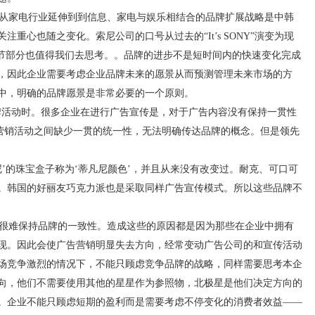
从家电行业延伸到到信息、家电与娱乐相结合的品牌扩展战略是中韩
重心也随之变化。索尼公司的口号从过去的“It’s SONY”演变为现
别上的细节部分也值得我们去思考。。品牌的进步不是短时间内的快速变化完成
，因此企业需要考虑企业品牌未来的愿景从而预测管理未来市场的方
中，明确的品牌愿景是非常必要的一个原则。
活动时。很多企业在进行广告宣传是，对于广告内容没有保持一贯性
，营销活动之间缺少一贯的统一性，无法明确传达品牌的概念。但是领先
’的珠宝盒子称为‘蒂凡尼颜色’，并且从来没有改变过。耐克、可口可
。韩国的好丽友巧克力派也是采取同样广告宣传模式。所以这些品牌不
很难保持品牌的一致性。造成这些的原因都是因为那些在企业中拥有
现。因此会使广告营销明显失去方向，经常变动广告公司的和宣传活动
场竞争激烈的情况下，不能只顾虑竞争品牌的战略，同样需要思考本企
向，他们不需要使用其他的星星作为参照物，北极星是他们决定方向的
。企业不能只顾虑短期的盈利而是需要考虑不停变化的消费者效益——