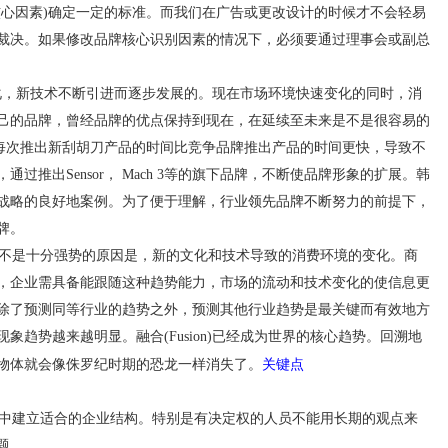
核心因素)确定一定的标准。而我们在广告或更改设计的时候才不会轻易
裁决。如果修改品牌核心识别因素的情况下，必须要通过理事会或副总
，新技术不断引进而逐步发展的。现在市场环境快速变化的同时，消
己的品牌，曾经品牌的优点保持到现在，在延续至未来是不是很容易的
e)公司每次推出新刮胡刀产品的时间比竞争品牌推出产品的时间更快，导致不
过推出Sensor， Mach 3等的旗下品牌，不断使品牌形象的扩展。韩
战略的良好地案例。为了便于理解，行业领先品牌不断努力的前提下，
牌。
不是十分强势的原因是，新的文化和技术导致的消费环境的变化。商
，企业需具备能跟随这种趋势能力，市场的流动和技术变化的使信息更
除了预测同等行业的趋势之外，预测其他行业趋势是最关键而有效地方
趋势越来越明显。融合(Fusion)已经成为世界的核心趋势。回溯地
关键点
物体就会像侏罗纪时期的恐龙一样消失了。
中建立适合的企业结构。特别是有决定权的人员不能用长期的观点来
题。