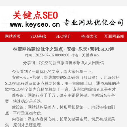
网站首页
SEO基础
SEO提升
移动优化
互联网新闻
往流网站建设优化之观点 - 安徽+乐天+营销:SEO诗
2023-07-16 00:00:00
关键点seo
时间：
作者：
分享到：
QQ空间
新浪微博
腾讯微博
人人网
微信
今天看到了一篇优化的文章，给大家分享一下。
安徽+乐天+营销：经典超赞的SEO诗歌（顺口溜），此诗歌把
SEO的流程以及知识点总结起来，用一首朗朗上口、通俗易懂的诗
歌把SEO的全部内容精髓总结了一遍。该诗歌的编辑者真是有才！
准备篇：网络行业千千万，确定主题是关键。空间域名带备
案，快速稳定是首选。
建设篇：网站结构要整齐，树形网状是第一。内部链接做到
底，平行垂直都考虑。
内容篇：添加内容莫心急，长尾关键要布局。切忌初期就采
集，原创才是硬道理。