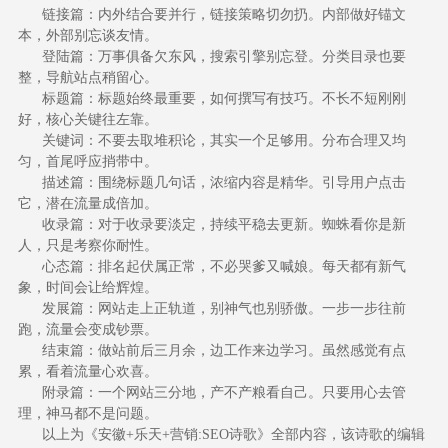
链接篇：内外结合要并行，链接策略切勿扔。内部做好锚文
本，外部别忘谈友情。
登陆篇：万事俱备欠东风，搜索引擎别忘登。分类目录也要
整，导航站点稍留心。
标题篇：标题始终最重要，如何撰写有技巧。不长不短刚刚
好，核心关键往左靠。
关键词：不要去取堆积论，其实一个足够用。分布合理又均
匀，首尾呼应捎带中。
描述篇：围绕标题几句话，浓缩内容是精华。引导用户点击
它，潜在流量成倍加。
收录篇：对于收录要淡定，持续平稳去更新。蜘蛛看你是新
人，只是考察你耐性。
心态篇：排名起伏属正常，不必哭爹又喊娘。每天都有新气
象，时间会让给辉煌。
发展篇：网站走上正轨道，别神气也别骄傲。一步一步往前
跑，流量会变成钞票。
结束篇：做站前后三月余，边工作来边学习。虽然感觉有点
累，看着流量心欢喜。
附录篇：一个网站三分地，产不产粮看自己。只要用心去管
理，神马都不是问题。
以上为《安徽+乐天+营销:SEO诗歌》全部内容，该诗歌的编辑