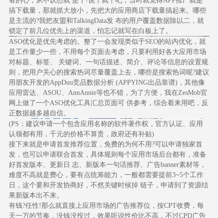
者的心，从不认怂就 是干!说干就干吧，当时就觉得APP推广就是
搞下载量，那就抓大放小，先把大的应用商店下载量搞起来。哪些
是主流的?我把友盟和TalkingData发 布的用户覆盖数据除以二，就
锁定了前几位优先上的渠道，怕忘记就写在白板上了。
ASO优化是优先考虑的。整了一会发现类似于SEO的站内优化，就
是工作量少一些，不用每个页面去考虑，只要利用好各大应用市场
对标题、标签、 关键词、一句话描述、简介、评论等信息的设置规
则，把用户关心的搜索热词尽量覆盖上去，哪些是搜索热词呢?建议
用朋友开发的AppDuu竞品数据分析 (APPYING出品靠谱)，其他像
应用雷达、ASOU、AnnAnnie等也不错，为了方便，我在ZesMob官
网上做了一个ASO优化工具汇总页面可 供参考，综合着来用吧，反
正数据越多越自信。
(PS：建议申请一个包含应用名称的软件著作权，官方认证、应用
认领都有用，千元的价格不算贵，政府还有补贴)
接下来就是申请首发推荐位置，免费的为何不用?可以申请独家首
发，也可以申请联合首发，具体规则每个应用市场后台都有，准备
好首发版本、更新日 志、新版本一句话推荐、广告banner素材等，
难度不高就是费心，要有点统筹能力，一般都需要提前3~5个工作
日，这个要和开发协商好，不然关键时候掉 链子，申请到了资源结
果新版本出不来。
有钱?任性!那么就直接上应用市场的广告推荐位，按CPT收费，每
天一万的节奏，没钱没投过，效果听说性价比不高，不过CPD广告