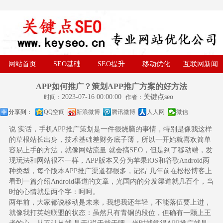
网站首页
SEO基础
SEO提升
移动优化
互联网新闻
APP如何推广？策划APP推广方案的好方法
2023-07-16 00:00:00
关键点seo
时间：
作者：
分享到：
QQ空间
新浪微博
腾讯微博
人人网
微信
说 实话，手机APP推广策划是一件很烧脑的事情，特别是像我这样
的草根站长出身，技术基础差财务底子薄，所以一开始就喜欢简单
容易上手的方法，就像网站流量 就会搞SEO，但是到了移动端，发
现玩法和网站很不一样，APP版本又分为苹果iOS和谷歌Android两
种类型，每个版本APP推广渠道都很多，记得 几年前在松松博客上
看到一篇介绍Android渠道的文章，光国内的分发渠道就几百个，当
时的心情就是两个字：呵呵。
两年前，大家都说移动是未来，我想我还年轻，不能落伍要上进，
就像我打英雄联盟的状态：虽然只有青铜的段位，但确有一颗上王