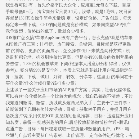
我觉得可以 有，首先价格平民大众化，应用宝1元每次下载、百度
手助最低0.6元，淘宝集分宝只要0.1元，没错，就是1毛钱，次日留
存就是1%!其次操作简单来量稳 定，设定好价格、广告创意，每天
稳定来一些下载。CPD的问题就是竞价模式，如果同类型APP推广
竞争激烈，价格出的低了，量就会少很多。
iOS推广怎么搞?苹果AppStore没有广告平台，怎么充值?我总结苹果
APP推广有三宝：排行榜、热门搜索、关键词。目标就是获得更靠
前 的排名、更多的页面展示，怎么操作?用下来就是两种方式：机
器刷和积分墙。机器刷性价比更高，但是会有9%机会的收到苹果的
警告信，1.8%的机会被苹果 下架(根据本人潜意识分析得出，仅供
参考)。积分墙99%是安全的，本质上它就是花钱让用户完成指定任
务：搜索、下载、试用、好评、转发、分享等，这里面 的学问在于
买什么量?什么时候打量?该打多少量?
上述谈了一些关于应用市场的APP推广方案，其实，社会化媒体也
可以有!社会化媒体是一个比较大的概念，我自己都说不清楚，不过
我知道到微博、微信，所以就从这两兄弟入手，主要干了三件事：
前期策划了几期有奖转发活动，目标：获取种子用户，并提升用户
活跃度;中期采用优质KOL意见领袖创意推荐，目标：迅速提升应用
知名度，获得一 批感兴趣的用户;后期投放新浪微博粉丝通+腾讯广
点通广告，目标：每日稳定获取一定质量和数量的用户。(PS：粉
丝通与广点通主要从广告素材、出价管理、 定向条件进行优化，有