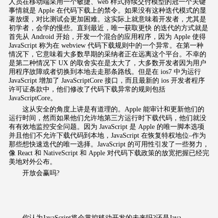
人员在移动端采用一个敏捷、web 样式持续交付模型的冠一个关键
事情就是 Apple 在代码下载上的禁令。如果没有这种迭代模式的显
著放缓，对比测试会更加困难。这实际上就意味着开发者，尤其是
初学者，会学的慢些。直到最近，唯一获取更快 的迭代的方式就是
首先从 Android 开始，开发一个混合的应用程序，因为 Apple 使得
JavaScript 称为在 webview 代码下载规则中的一个异常。在第一种
情况下，它意味着大多数早期的采纳者正在远离这个平台。不幸的
是第二种情况下 UX 的取舍实在是太大了，大多数开发者因为用户
用程序故障或者切换到本地去走那条路线。但是在 ios7 中为运行
JavaScript 增加了 JavaScriptCore 接口，而且最新的 ios 开发者程序
许可证条款中，他们修改了代码下载异常的规则包括
JavaScriptCore。
这从安全的角度上讲是有道理的。Apple 能审计和更新他们的
运行时间，然而如果他们允许地第三方运行时下载代码，他们就没
有有效地监控安全问题。因为 JavaScript 是 Apple 的唯一脚本选项
并且他们不允许下载代码到本地，JavaScript 在恢复特权地位–作为
那些想快速迭代的唯一选择。JavaScript 的可用性引发了一些努力，
像 React 和 NativeScript 和 Apple 对代码下载政策的放宽把握已经完
美地对外公布。
开放会赢吗?
你认为JavaScript将会掌控移动开发的未来吗?还是Java，