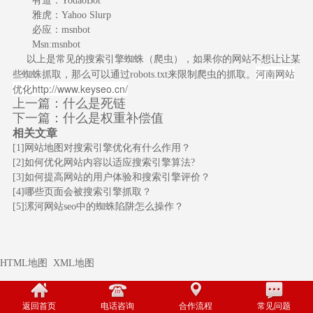
有道：YodaoBot
雅虎：Yahoo Slurp
必应：msnbot
Msn:msnbot
以上是常见的搜索引擎蜘蛛（爬虫），如果你的网站不想让让某
河南网站
些蜘蛛抓取，那么可以通过robots.txt来限制爬虫的抓取。
优化
http://www.keyseo.cn/
上一篇：
什么是死链
下一篇：
什么是权重补偿值
相关文章
[1]
网站地图对搜索引擎优化有什么作用？
[2]
如何优化网站内容以适应搜索引擎算法?
[3]
如何提高网站的用户体验和搜索引擎评价？
[4]
哪些页面会被搜索引擎抓取？
[5]
漯河网站seo中的蜘蛛陷阱怎么操作？
HTML地图
XML地图
返回首页
电话咨询
合作流程
常见问题