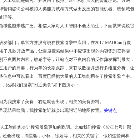
人工智能是研究、开发用于模拟、延伸和扩展人的智能理论。方法、
牌营销咨询公司模拟人类能力试考方式做出反应的智能机器。该领域包
处理等。
域也越来越广泛。相信大家对人工智能不会太陌生，下面就来说说它
门，单官方并没有说在搜索引擎中应用，在2017 MADCon百度
介绍了几款开放产品，让百度搜索结果中不应该出现的内容识别变得更
别不良图片内容，敏感字等，让站点对不良内容的反作弊发挥到最大，
过用户的兴趣，行为等的长期跟踪，来获取数据并进行多维度分析，让
些信息中可以看出，百度已经把大量的人工智能用在了搜索引擎当中。
，比如我们搜索“附近美食”如下图所示：
为我搜索了美食，右边就会出现，相关的美食资料。
关键点
现结果给我，我搜索附近就会出现附近的地图位置。
人工智能也会让搜索引擎更加的聪明。比如我们搜索《长江七号》那
外，还会出现，周星驰，小狄，徐娇等，相关的关键字，假如这些词和