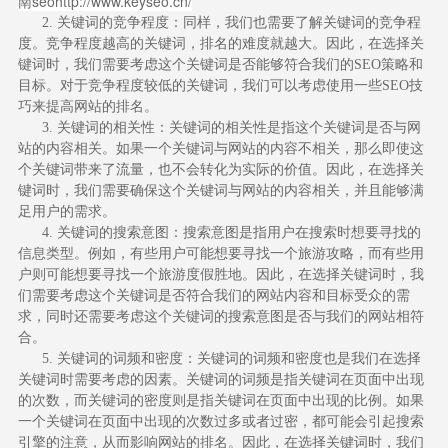
南seo
http://www.keyseo.cn/
2. 关键词的竞争程度：同样，我们也需要了解关键词的竞争程
度。竞争程度越高的关键词，排名的难度就越大。因此，在选择关
键词时，我们需要考虑这个关键词是否能够符合我们的SEO策略和
目标。对于竞争程度较低的关键词，我们可以考虑使用一些SEO技
巧来提高网站的排名。
3. 关键词的相关性：关键词的相关性是指这个关键词是否与网
站的内容相关。如果一个关键词与网站的内容不相关，那么即使这
个关键词带来了流量，也不会转化为实际的价值。因此，在选择关
键词时，我们需要确保这个关键词与网站的内容相关，并且能够满
足用户的需求。
4. 关键词的搜索意图：搜索意图是指用户在搜索时想要寻找的
信息类型。例如，有些用户可能想要寻找一个旅游攻略，而有些用
户则可能想要寻找一个旅游度假胜地。因此，在选择关键词时，我
们需要考虑这个关键词是否符合我们的网站内容和目标受众的需
求，同时还需要考虑这个关键词的搜索意图是否与我们的网站相符
合。
5. 关键词的词频和密度：关键词的词频和密度也是我们在选择
关键词时需要考虑的因素。关键词的词频是指关键词在页面中出现
的次数，而关键词的密度则是指关键词在页面中出现的比例。如果
一个关键词在页面中出现的次数过多或者过密，都可能会引起搜索
引擎的注意，从而影响网站的排名。因此，在选择关键词时，我们