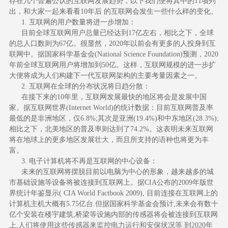
存在几个普遍公认的互联网发展趋势，以下我们便将其中的11项列
出，和大家一起来看看10年后 的互联网会发生一些什么样的变化。
1. 互联网的用户数量将进一步增加：
目前全球互联网用户总量已经达到17亿左右，相比之下，全球
的总人口数则为67亿。很显然，2020年以前会有更多的人投身到互
联网中。据国家科学基金会(National Science Foundation)预测，2020
年前全球互联网用户将增加到50亿。这样，互联网规模的进一步扩
大便将成为人们构建下一代互联网架构的主要考量因素之一。
2. 互联网在全球的分布状况将日趋分散：
在接下来的10年里，互联网发展最快的地区将会是发展中国
家。据互联网世界(Internet World)的统计数据：目前互联网普及率
最低的是非洲地区，仅6.8%;其次是亚洲(19.4%)和中东地区(28.3%);
相比之下，北美地区的普及率则达到了74.2%。这表明未来互联网
将在地球上的更多地区发展壮大，而且所支持的语种也将更为丰
富。
3. 电子计算机将不再是互联网的中心设备：
未来的互联网将摆脱目前以电脑为中心的形象，越来越多的城
市基础设施等设备将被连接到互联网上。据CIA公布的2009年版世
界统计年鉴显示( CIA World Factbook 2009), 目前连接在互联网上的
计算机主机大概有5.75亿台.但据国家科学基金会预计,未来会有数十
亿个安装在楼宇建筑,桥梁等设施内部的传感器将会被连接到互联网
上,人们将使用这些传感器来监控电力运行和安保状况等.到2020年