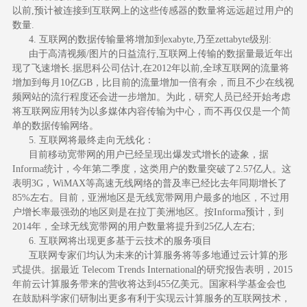
以前,预计被连接到互联网上的这些传感器的数量将远远超过用户的
数量.
4. 互联网的数据传输量将增加到exabyte,乃至zettabyte级别:
由于高清视频/图片的日益流行,互联网上传输的数据量最近年出
现了飞速增长.据思科公司估计,在2012年以前,全球互联网的流量将
增加到每月10亿GB，比目前的流量增加一倍有余，而且不少在线视
频网站的流行程度还会进一步增加。为此，研究人员已经开始考虑
将互联网应用转为以多媒体内容传输为中心，而不再仅仅是一个简
单的数据传输网络。
5. 互联网将最终走向无线化：
目前移动宽带网的用户已经呈现出爆发式增长的迹象，据
Informa统计，今年第二季度，这类用户的数量突破了2.57亿人。这
表明3G，WiMAX等高速无线网络的普及率已经比去年同期增长了
85%左右。目前，亚洲地区是无线宽带网用户最多的地区，不过用
户增长率最强劲的地区则是在拉丁美洲地区。按Informa预计，到
2014年，全球无线宽带网的用户数量将提升到25亿人左右;
6. 互联网将出现更多基于云技术的服务项目
互联网专家们均认为未来的计算服务将等多地通过云计算的形
式提供。据最近 Telecom Trends International的研究报告表明，2015
年前云计算服务带来的营收将达到455亿美元。国家科学基金会也
在鼓励科学家们研制出更多有利于实现云计算服务的互联网技术，