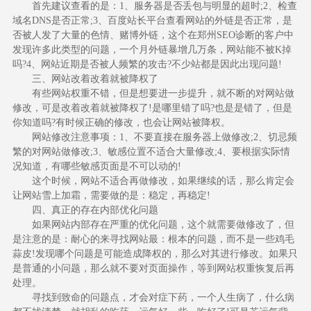
首先建议查看的是：1、服务器是否丢包与明显的超时;2、检查
域名DNS是否正常;3、百度站长平台查看网站的外链是否正常，是
否被人发了大量的色情、赌博外链，这个在郑州SEO诊断的客户中
发现许多此类型的问题，一个月外链暴增几万条，网站能不被K掉
吗?4、网站近期是否被人频繁的攻击?不少站都是因此出现问题!
三、网站改着改着就被降权了
有些网站权重不错，但是想要进一步提升，就不断的对网站做
修改，可是改着改着就被降权了!是哪里错了吗?也是是错了，但是
你知道吗?有时候正确的修改，也会让网站被降权。
网站修改注意事项：1、不要直接在服务器上做修改;2、切忌频
繁的对网站做修改;3、敏感位置不适合大量修改;4、要根据实际情
况知道，有哪些敏感页面是不可以动的!
这个时候，网站不适合再做修改，如果继续的话，那么肯定会
让网站雪上加霜，需要做的是：稳定，再稳定!
四、真正的存在内部优化问题
如果网站内部存在严重的优化问题，这个就需要做修改了，但
是注意的是：耐心的来寻找网站最：根本的问题，而不是一些鸡毛
蒜皮!发现哪个问题是可能造成降权的，那么对其进行修改。如果只
是普通的小问题，那么就不要对页面操作，等到网站权重恢复后再
处理。
寻找到致命的问题点，才会对症下药，一个人生病了，什么病